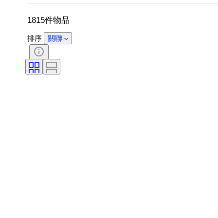
雙筒望遠鏡類型
望遠鏡類型
攝
1815件物品
排序
關聯