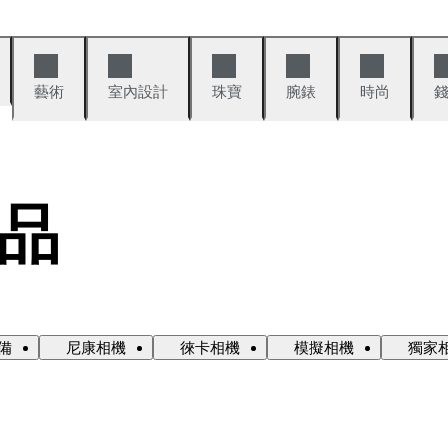
藝術
室內設計
珠寶
腕錶
時尚
品
備
尼康相機
徠卡相機
模擬相機
獨家