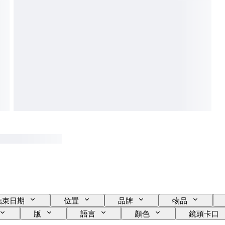
結束日期
位置
品牌
物品
版
語言
顏色
鏡頭卡口