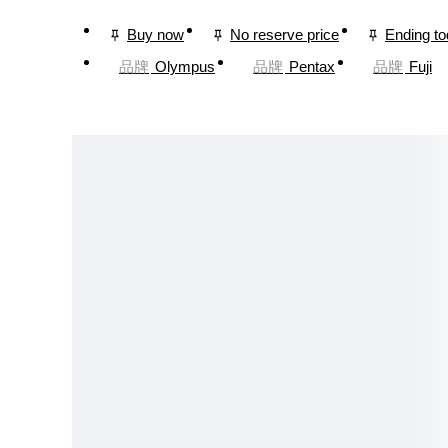
Buy now
No reserve price
Ending t
品牌
Olympus
品牌
Pentax
品牌
Fuji