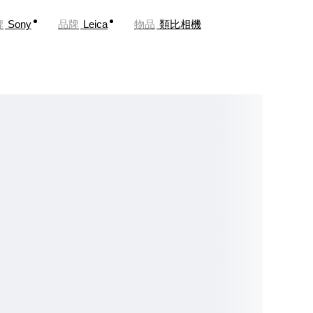
牌
Sony
品牌
Leica
物品
類比相機