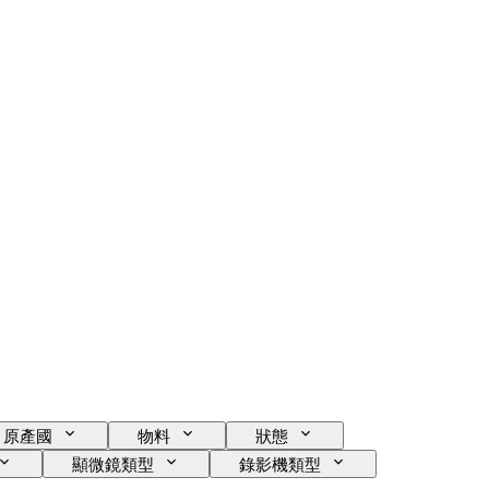
原產國
物料
狀態
顯微鏡類型
錄影機類型