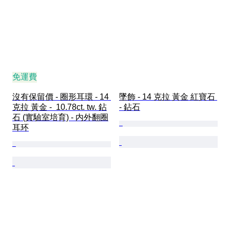
免運費
沒有保留價 - 圈形耳環 - 14 
墜飾 - 14 克拉 黃金 紅寶石 
克拉 黃金 -  10.78ct. tw. 鉆
- 鉆石
石 (實驗室培育) - 内外翻圈
耳环