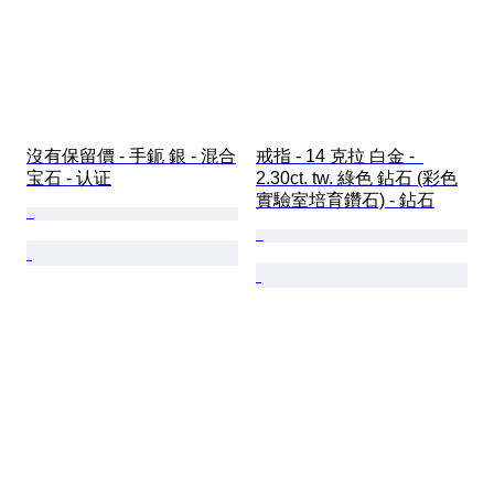
沒有保留價 - 手鈪 銀 - 混合
戒指 - 14 克拉 白金 -  
宝石 - 认证
2.30ct. tw. 綠色 鉆石 (彩色
實驗室培育鑽石) - 鉆石