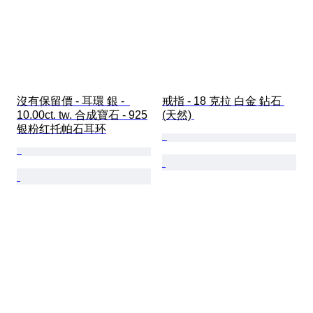
沒有保留價 - 耳環 銀 -  
戒指 - 18 克拉 白金 鉆石 
10.00ct. tw. 合成寶石 - 925
(天然) 
银粉红托帕石耳环