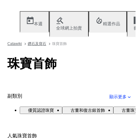
本週
精選作品
全球網上拍賣
藝
Catawiki
鑽石及寶石
珠寶首飾
珠寶首飾
副類別
顯示更多
優質認證珠寶
古董和復古銀首飾
古董珠寶與
人氣珠寶首飾