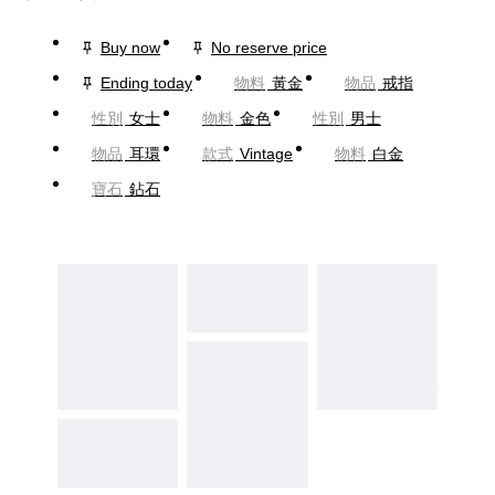
Buy now
No reserve price
Ending today
物料
黃金
物品
戒指
性別
女士
物料
金色
性別
男士
物品
耳環
款式
Vintage
物料
白金
寶石
鉆石