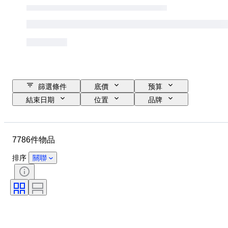
篩選條件
底價
预算
結束日期
位置
品牌
物品
原產國
物料
性別
狀態
寶石
7786件物品
證明
細度
款式
切割
清晰度
顏色等級
排序
關聯
確切的顏色
物品尺碼
鑽石類型
寶石透明度
療程
珍珠光澤
時代
豔彩色度
珍珠表面品質