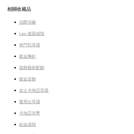
相關收藏品
伯爵項鍊
Leo 披薩戒指
奇門托耳環
鍍金胸針
裝飾藝術配飾
鍍金首飾
女士卡地亞耳環
愛馬仕耳環
卡地亞吊墜
鉑金戒指