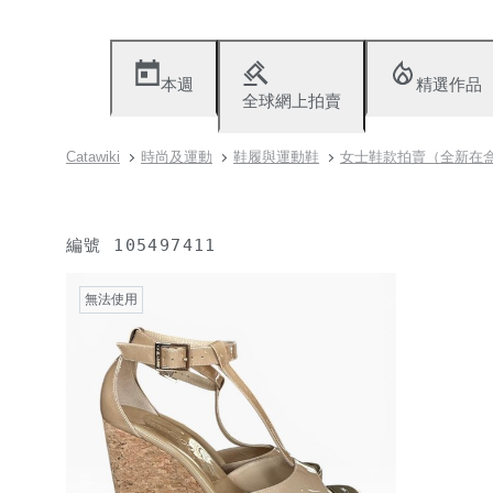
本週
精選作品
全球網上拍賣
Catawiki
時尚及運動
鞋履與運動鞋
女士鞋款拍賣（全新在
編號
105497411
無法使用