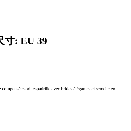
尺寸: EU 39
 compensé esprit espadrille avec brides élégantes et semelle en
t et allure. Le talon compensé façon espadrille apporte de la hauteur
rides croisées structurent joliment le pied.
es subtiles donne à ce modèle un style à la fois sophistiqué et