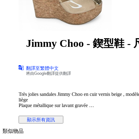
Jimmy Choo - 鍥型鞋 - 
翻譯至繁體中文
將由Google翻譯提供翻譯
Très jolies sandales Jimmy Choo en cuir vernis beige , modèle
liège
Plaque métallique sur lavant gravée
Une pièce estivale chic et raffinée, parfaite pour allier confor
顯示所有資訊
tout en restant très stable et agréable à porter, tandis que les b
類似物品
Le contraste entre le daim doux et la semelle tressée aux nuanc
décontracté, idéal pour la saison estivale.