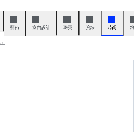
藝術
室內設計
珠寶
腕錶
時尚
盒）