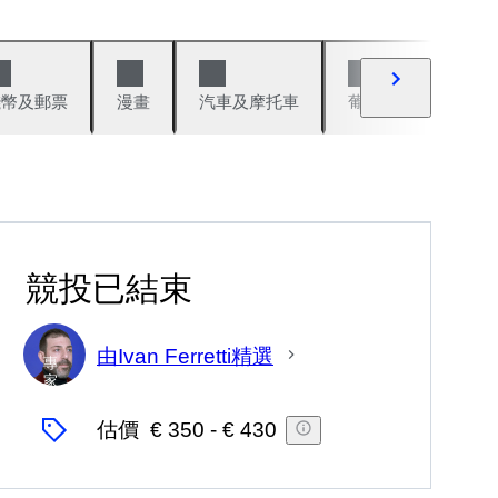
錢幣及郵票
漫畫
汽車及摩托車
葡萄酒與烈酒
競投已結束
由Ivan Ferretti精選
專
家
估價
€ 350
-
€ 430