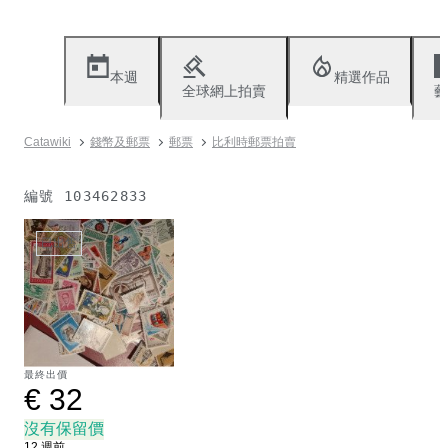
本週
精選作品
全球網上拍賣
藝
Catawiki
錢幣及郵票
郵票
比利時郵票拍賣
編號
103462833
已出售
最終出價
€ 32
沒有保留價
12 週前