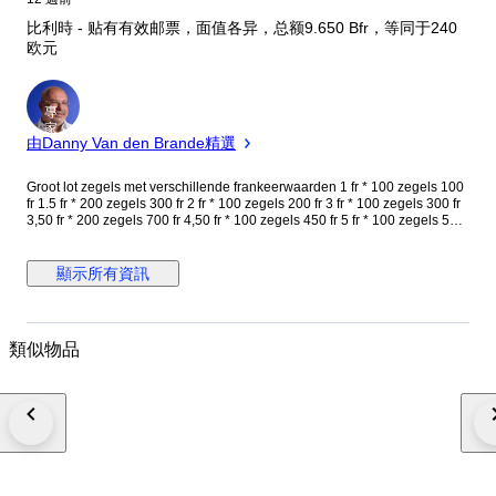
比利時 - 贴有有效邮票，面值各异，总额9.650 Bfr，等同于240
欧元
專
家
由Danny Van den Brande精選
Groot lot zegels met verschillende frankeerwaarden 1 fr * 100 zegels 100
fr 1.5 fr * 200 zegels 300 fr 2 fr * 100 zegels 200 fr 3 fr * 100 zegels 300 fr
3,50 fr * 200 zegels 700 fr 4,50 fr * 100 zegels 450 fr 5 fr * 100 zegels 500
fr 6 fr * 100 zegels 600 fr 6,50 fr * 200 zegels 1.300 fr 7 fr * 200 zegels
1.400 fr 9 fr * 200 zegels 1.800 fr 10 fr * 200 zegels 2.000 fr Totaal 9.450
bfr = 240 euro
顯示所有資訊
類似物品