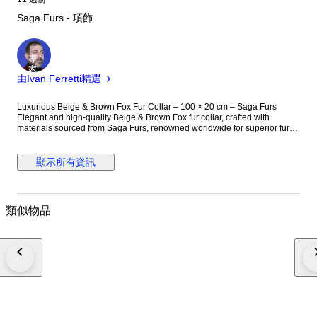
Saga Furs - 項飾
專
家
由Ivan Ferretti精選
Luxurious Beige & Brown Fox Fur Collar – 100 × 20 cm – Saga Furs
Elegant and high-quality Beige & Brown Fox fur collar, crafted with
materials sourced from Saga Furs, renowned worldwide for superior fur
quality and craftsmanship. The fur is exceptionally soft, dense, and
naturally voluminous, offering outstanding warmth and a sophisticated,
timeless look. Dimensions: 100 × 20 cm Material: 100% genuine Fox fur
顯示所有資訊
Colour: Beige & Brown* Condition: Brand new, unused – from the original
manufacturer, with no defects or signs of wear A luxurious winter
accessory that adds elegance and natural contrast to coats and
outerwear. Will be carefully packaged and shipped with tracking via DHL
類似物品
or FedEx. *Colour may appear slightly different depending on lighting and
photography conditions.