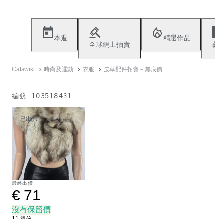
本週
精選作品
全球網上拍賣
藝
Catawiki
時尚及運動
衣服
皮草配件拍賣－無底價
編號
103518431
已出售
最終出價
€ 71
沒有保留價
11 週前