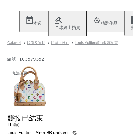
本週
精選作品
全球網上拍賣
藝
Catawiki
時尚及運動
時尚（袋）
Louis Vuitton箱包收藏拍賣
編號
103579352
無法使用
競投已結束
11 週前
Louis Vuitton - Alma BB urakami - 包