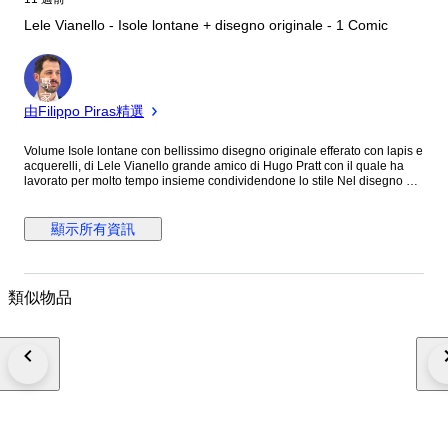
Lele Vianello - Isole lontane + disegno originale - 1 Comic
專
家
由Filippo Piras精選
Volume Isole lontane con bellissimo disegno originale efferato con lapis e
acquerelli, di Lele Vianello grande amico di Hugo Pratt con il quale ha
lavorato per molto tempo insieme condividendone lo stile Nel disegno è
raffigurato il Comandante Drake personaggio di riferimento del fumetto A
disposizione per qualsiasi informazione aggiuntiva Spedizione tracciata
imbottitura adeguata
顯示所有資訊
類似物品