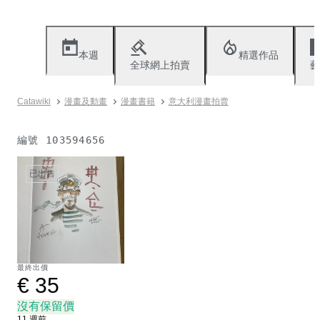
本週
精選作品
全球網上拍賣
藝
Catawiki
漫畫及動畫
漫畫書籍
意大利漫畫拍賣
編號
103594656
已出售
最終出價
€ 35
沒有保留價
11 週前