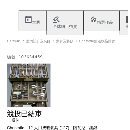
本週
精選作品
全球網上拍賣
藝
Catawiki
室內設計及裝飾
煮食及餐飲
Christofle鍍銀物品拍賣
編號
103634459
無法使用
競投已結束
11 週前
Christofle - 12 人用成套餐具 (127) - 图瓦尼 - 鍍銀