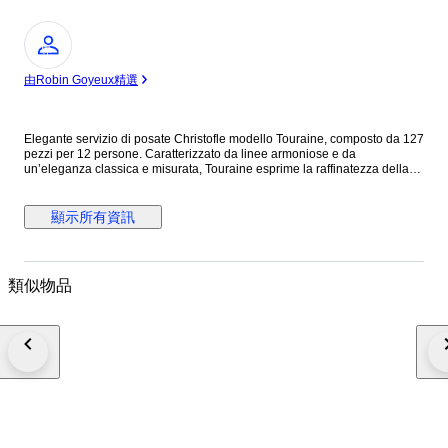
專
家
由Robin Goyeux精選
Elegante servizio di posate Christofle modello Touraine, composto da 127
pezzi per 12 persone. Caratterizzato da linee armoniose e da
un’eleganza classica e misurata, Touraine esprime la raffinatezza della
tradizione francese con uno stile sobrio e senza tempo. Un servizio
completo, ideale per una tavola importante e per chi desidera qualità,
equilibrio e prestigio firmato Christofle. Composizione – Servizio per 12
顯示所有資訊
(127 pezzi) Posate da tavola: • 12 Cucchiai da tavola 20.5 cm • 12
Forchette da tavola 20.5 cm • 11 Coltelli da tavola 24.5 cm • 12 Forchette
per pesce 18 cm • 12 Coltelli per pesce 19.5 cm • 12 Coltelli da dessert
19.5 cm • 12 Forchette da torta 17 cm • 12 Forchette da ostriche 15 cm •
類似物品
12 Forchette da lumache 16 cm • 12 Cucchiaini da tè 13.5 cm Posate da
servizio: • 1 Cucchiaio da portata • 1 Forchetta da portata • 1 Coltello per il
pesce • 1 Forchetta per il pesce • 1 Paletta da dolce • 1 Mestolino da salse
• 1 Pinza da zucchero • 1 Coltello da formaggio Il tutto custodito in un
elegante cofanetto a tre cassetti. Stato reale delle posate • Posate
originali Christofle con punzoni leggibili. • In perfetto stato vintage, con
normali e minimi segni d’uso coerenti con l’età. • Eventuale lucidatura
professionale effettuata per valorizzare la brillantezza, senza alterare i
punzoni. • Nessuna deformazione strutturale: le posate sono
perfettamente funzionali e pronte all’uso. Conservazione & Protezione •
Consegniamo ogni set nelle stesse condizioni impeccabili in cui noi