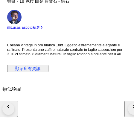
頸鏈 - 18 克拉 白金 藍寶石 - 鉆石
專
家
由Lucas Escoto精選
Collana vintage in oro bianco 18kt. Oggetto estremamente elegante e
raffinato. Presenta uno zaffiro naturale centrale in taglio cabouchon per
3.10 ct stimato. 8 diamanti naturali in taglio rotondo a brillante per 0.40 ct
stimati totali H color SI stimati. Grammi: 6.66. Lunghezza pendente: 3.80 x
2.90 cm. Lunghezza collana: 45 cm circa. Sarà spedito in astuccio regalo
con spedizione tracciata e assicurata. Verrà rilasciato certificato
顯示所有資訊
d'autenticità dell'oggetto con caratteristiche delle pietre e dell'oro.
類似物品