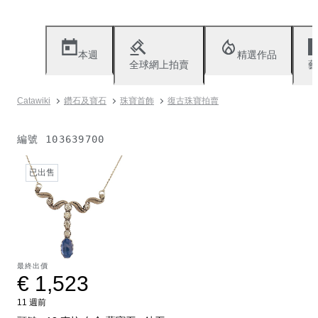
本週
精選作品
全球網上拍賣
藝
Catawiki
鑽石及寶石
珠寶首飾
復古珠寶拍賣
編號
103639700
已出售
最終出價
€ 1,523
11 週前