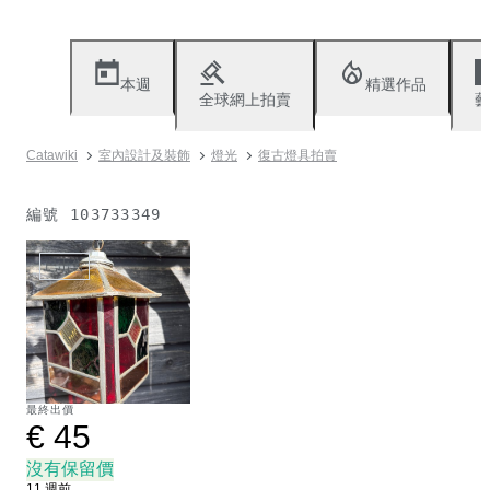
本週
精選作品
全球網上拍賣
藝
Catawiki
室內設計及裝飾
燈光
復古燈具拍賣
編號
103733349
已出售
最終出價
€ 45
沒有保留價
11 週前