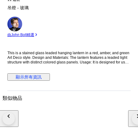
吊燈 - 玻璃
專
家
由John Bolt精選
This is a stained glass leaded hanging lantern in a red, amber, and green
Art Deco style. Design and Materials: The lantern features a leaded light
structure with distinct colored glass panels. Usage: It is designed for use
as a hanging pendant light, suitable for indoor areas like hallways or
outdoor porch areas. Suspension: The light comes with a chain and a
suspension hook for hanging.
顯示所有資訊
類似物品