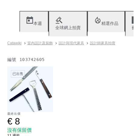
本週
精選作品
全球網上拍賣
藝
Catawiki
室內設計及裝飾
設計與現代家具
設計師家具拍賣
編號
103742605
已出售
最終出價
€ 8
沒有保留價
11 週前