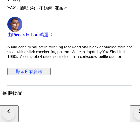
YAX - 酒吧 (4) - 不銹鋼, 花梨木
專
家
由Riccardo Forti精選
A mid-century bar set in stunning rosewood and black enameled stainless
steel with a slick checker flag pattern. Made in Japan by Yax Steel in the
1960s. A complete 4 piece set including: a corkscrew, bottle opener,
pronged cheese knife and can opener. Great for the home bar, drinks
trolley, serving drinks and appetizers. Comes with original bottom box and
foam inlay. Used condition and part of age. Otherwise the set itself is in
顯示所有資訊
super vintage condition.
類似物品