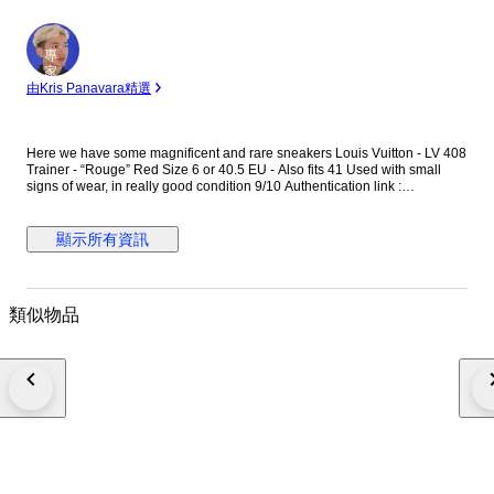
專
家
由Kris Panavara精選
Here we have some magnificent and rare sneakers Louis Vuitton - LV 408
Trainer - “Rouge” Red Size 6 or 40.5 EU - Also fits 41 Used with small
signs of wear, in really good condition 9/10 Authentication link :
https://legitapp.com/en/cert/9435051336072293 Includes Original box
Shipped Carefully Any Taxes/Customs duties are at the buyer's expense
顯示所有資訊
類似物品