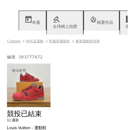
本週
精選作品
全球網上拍賣
藝
Catawiki
時尚及運動
鞋履與運動鞋
奢華運動鞋拍賣
編號
103777672
無法使用
競投已結束
11 週前
Louis Vuitton - 運動鞋