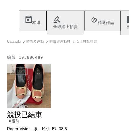
本週
精選作品
全球網上拍賣
藝
Catawiki
時尚及運動
鞋履與運動鞋
女士鞋款拍賣
編號
103806489
無法使用
競投已結束
10 週前
Roger Vivier - 泵 - 尺寸: EU 38.5