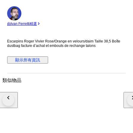
專
家
由Ivan Ferretti精選
Escarpins Roger Vivier Rose/Orange en velours/daim Taille 38,5 Boîte
dustbag facture d’achat et embouts de rechange talons
顯示所有資訊
類似物品