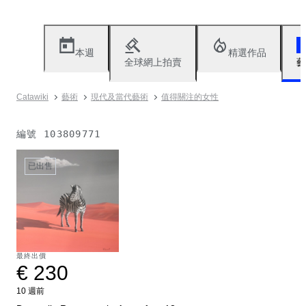
本週
精選作品
全球網上拍賣
藝
Catawiki
藝術
現代及當代藝術
值得關注的女性
編號
103809771
已出售
最終出價
€ 230
10 週前