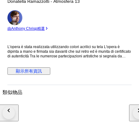
Donatella Ramazzotti - Atmosfera 13
專
家
由Anthony Chrisp精選
L'opera è stata realizzata utilizzando colori acrilici su tela L'opera è
dipinta a mano e firmata sia davanti che sul retro ed è munita di certificato
di autenticità Tra le numerose partecipazioni artistiche si segnala da
ultima la fiera d'arte internazionale di Forlì nel 2023 Le opere dell'artista
fanno parte di collezioni private internazionali
顯示所有資訊
類似物品