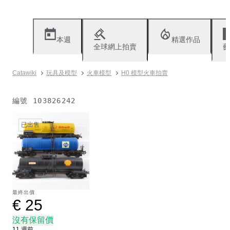
本週
精選作品
全球網上拍賣
藝
Catawiki
玩具及模型
火車模型
H0 模型火車拍賣
編號
103826242
已出售
最終出價
€ 25
沒有保留價
11 週前