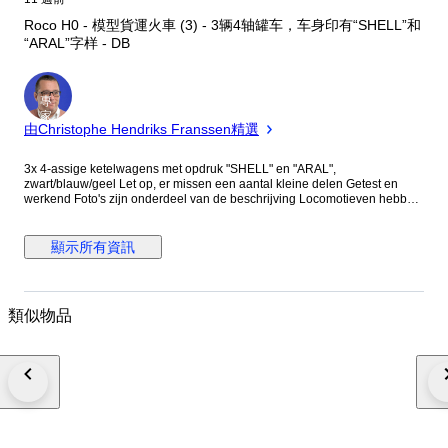
Roco H0 - 模型貨運火車 (3) - 3辆4轴罐车，车身印有“SHELL”和
“ARAL”字样 - DB
專
家
由Christophe Hendriks Franssen精選
3x 4-assige ketelwagens met opdruk "SHELL" en "ARAL",
zwart/blauw/geel Let op, er missen een aantal kleine delen Getest en
werkend Foto's zijn onderdeel van de beschrijving Locomotieven hebben
1 maand garantie na aankoop. Bij defect binnen 1 maand vanuit
Nederland kosteloos retourneren. Alle pakketten worden aangetekend en
verzekerd verzonden
顯示所有資訊
類似物品