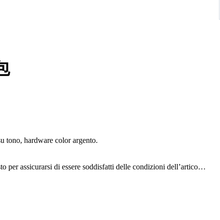
 包
su tono, hardware color argento.
to per assicurarsi di essere soddisfatti delle condizioni dell’articolo.