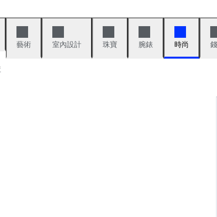
藝術
室內設計
珠寶
腕錶
時尚
賣