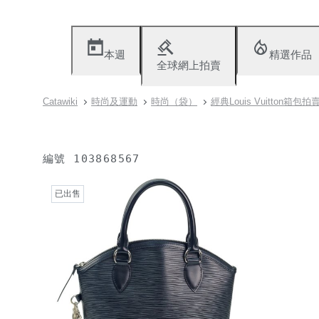
本週
精選作品
全球網上拍賣
Catawiki
時尚及運動
時尚（袋）
經典Louis Vuitton箱包拍
編號
103868567
已出售