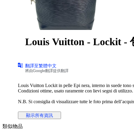
Louis Vuitton - Lockit -
翻譯至繁體中文
將由Google翻譯提供翻譯
Louis Vuitton Lockit in pelle Epi nera, interno in suede tono 
Condizioni ottime, usato raramente con lievi segni di utilizzo.
N.B. Si consiglia di visualizzare tutte le foto prima dell’acquis
Altezza 29 cm
顯示所有資訊
Lunghezza 30 cm
Profondità 10 cm
類似物品
Made in France