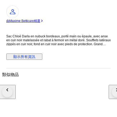
專
家
由Maxime Betticare精選
Sac Chloé Darla en nubuck bordeaux, porté main ou épaule, avec anse
en cuir noir matelassée et rabat à fermoir en métal doré. Soufflets latéraux
zippés en cuir noir, fond en cuir noir avec pieds de protection. Grand
compartiment principal doublé en coton noir avec poche intérieure
zippée. Modèle de 2010, direction artistique Hannah MacGibbon. Issu
des ventes privées. Légère patine du nubuck signalée.
顯示所有資訊
類似物品