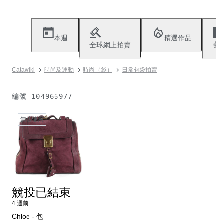
本週
精選作品
全球網上拍賣
藝
Catawiki
時尚及運動
時尚（袋）
日常包袋拍賣
編號
104966977
無法使用
競投已結束
4 週前
Chloé - 包