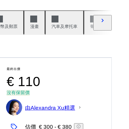
錢幣及郵票
漫畫
汽車及摩托車
葡萄酒與烈酒
最終出價
€ 110
沒有保留價
由Alexandra Xu精選
專
家
估價
€ 300
-
€ 380