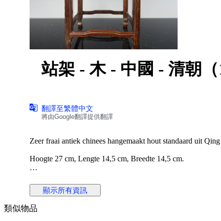
翻譯至繁體中文
將由Google翻譯提供翻譯
Zeer fraai antiek chinees hangemaakt hout standaard uit Qin
Hoogte 27 cm, Lengte 14,5 cm, Breedte 14,5 cm.
Conditie: In goede conditie. enkele gebruikssporen.
顯示所有資訊
Het kavel wordt zorgvuldig ingepakt en aangetekend verzond
類似物品