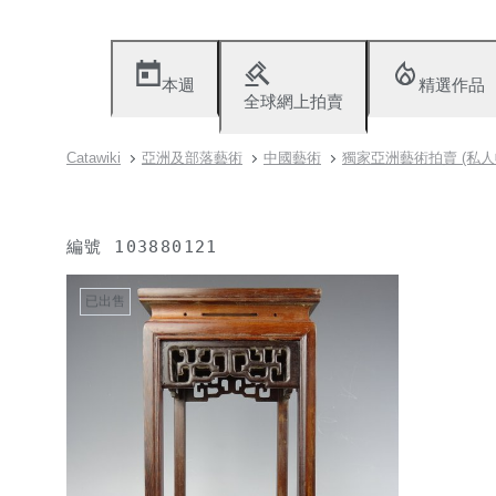
本週
精選作品
全球網上拍賣
Catawiki
亞洲及部落藝術
中國藝術
獨家亞洲藝術拍賣 (私人
編號
103880121
已出售