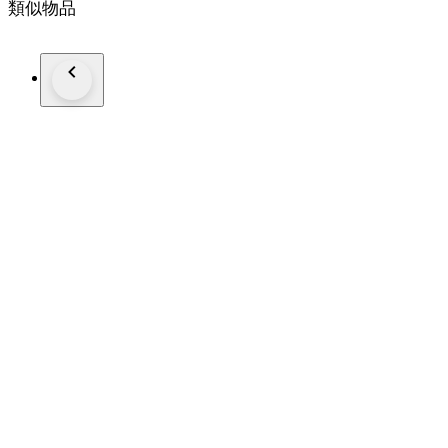
類似物品
Reference number: 1505
New genuine leather strap (Non Rolex)
Comes with Rolex certificate (Purchased in year 1975)
This watch is guaranteed to be genuine Rolex.
Shipping by Fedex, DHL or EMS depending on destination
We are not responsible for any customs delays or fees. Duty ta
If winning bidder decides to cancel / withdraw they will bear ri
do not follow return instructions
#Freeshipping2025LUX