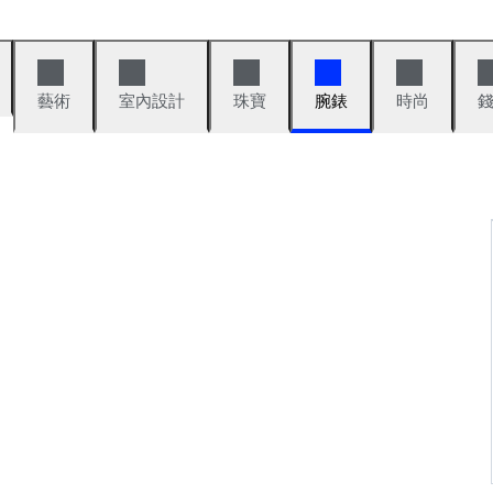
藝術
室內設計
珠寶
腕錶
時尚