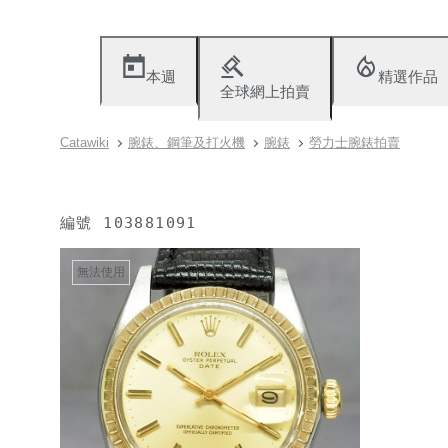
本週
精選作品
全球網上拍賣
Catawiki
腕錶、鋼筆及打火機
腕錶
勞力士腕錶拍賣
編號
103881091
無法使用