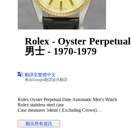
Rolex - Oyster Perpetual
男士 - 1970-1979
翻譯至繁體中文
將由Google翻譯提供翻譯
Rolex Oyster Perpetual Date Automatic Men's Watch
Rolex stainless steel case
Case measures 34mm ( Excluding Crown)
Rolex original sigma dial gold hands (Solid gold index)
Rolex Cal. 1570 automatic winding movement
顯示所有資訊
Rolex signed screwdown crown
Non quickset date