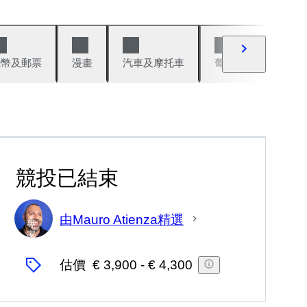
錢幣及郵票
漫畫
汽車及摩托車
葡萄酒與烈酒
競投已結束
由Mauro Atienza精選
專
家
估價
€ 3,900
-
€ 4,300