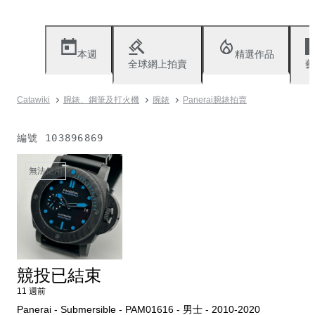
本週
精選作品
全球網上拍賣
藝
Catawiki
腕錶、鋼筆及打火機
腕錶
Panerai腕錶拍賣
編號
103896869
無法使用
競投已結束
11 週前
Panerai - Submersible - PAM01616 - 男士 - 2010-2020