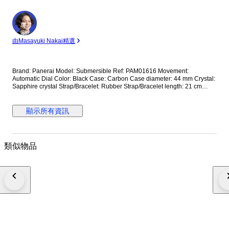
專
家
由Masayuki Nakai精選
Brand: Panerai Model: Submersible Ref: PAM01616 Movement:
Automatic Dial Color: Black Case: Carbon Case diameter: 44 mm Crystal:
Sapphire crystal Strap/Bracelet: Rubber Strap/Bracelet length: 21 cm
Clasp: Buckle Condition: Worn and in very good condition Extras: No Box,
No Papers *Shipping via UPS (fast shipping with tracking and signature)
**Optional shipping from Europe(EU) is available. Please contact seller
顯示所有資訊
for details.
類似物品