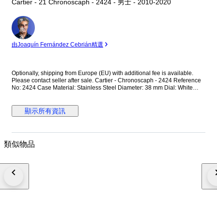
Cartier - 21 Chronoscaph - 2424 - 男士 - 2010-2020
專
家
由Joaquín Fernández Cebrián精選
Optionally, shipping from Europe (EU) with additional fee is available.
Please contact seller after sale. Cartier - Chronoscaph - 2424 Reference
No: 2424 Case Material: Stainless Steel Diameter: 38 mm Dial: White
Colour Original Cartier Dial with Chronoscaph Glass: Scracth Resistant
Sapphire (Crystal) glass Bracelet: Original Cartier Rubber Strap / Fits up
to 17.5-18 cm wrist approximately Clasp: Hidden Deployment Case Back:
顯示所有資訊
Solid Condition: Worn & Very good condition Movement: Quartz
Functions: Hour, Minute,Second and Date with Chronograph Extras: No
Box / No Paper (The box that appears in the photos is my shooting
platform.) **I will use FedEX / Ups worldwide priority shipping to make
類似物品
sure that the items finds you as soon as possible (takes usually 3-5 days
*we don't guarantee water resistance ** Receiver responsible with the
custom fees