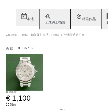
本週
精選作品
全球網上拍賣
藝
Catawiki
腕錶、鋼筆及打火機
腕錶
卡地亞腕錶拍賣
編號
103962971
已出售
最終出價
€ 1,100
10 週前