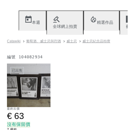
本週
精選作品
全球網上拍賣
藝
Catawiki
葡萄酒、威士忌與烈酒
威士忌
威士忌紀念品拍賣
編號
104082934
已出售
最終出價
€ 63
沒有保留價
7 週前