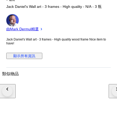
Jack Daniel's Wall art - 3 frames - High quality - N/A - 3 瓶
專
家
由Mark Dermul精選
Jack Daniel's Wall art - 3 frames - High quality wood frame Nice item to
have!
顯示所有資訊
類似物品