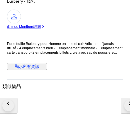
Burberry - 錢包
專
家
由Imee Montbord精選
Portefeuille Burberry pour Homme en toile et cuir Article neuf jamais
utilisé - 4 emplacements bleu - 1 emplacement monnaie - 1 emplacement
carte transport - 2 emplacements billets Livré avec sac de poussière
d’origine et sac de shopping. ( voir photos pour plus d’informations)
Livraison colissimo international avec assurance.
顯示所有資訊
類似物品