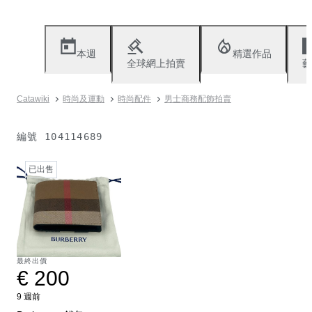
本週
精選作品
全球網上拍賣
藝
Catawiki
時尚及運動
時尚配件
男士商務配飾拍賣
編號
104114689
已出售
最終出價
€ 200
9 週前