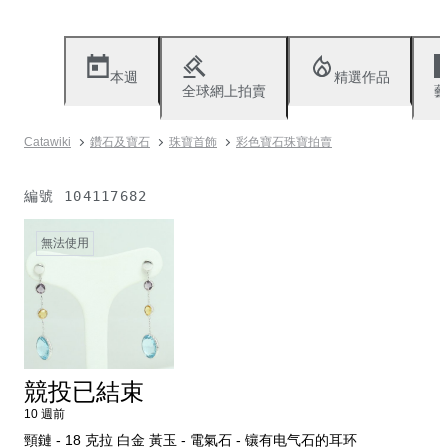
本週
精選作品
全球網上拍賣
藝
Catawiki
鑽石及寶石
珠寶首飾
彩色寶石珠寶拍賣
編號
104117682
無法使用
競投已結束
10 週前
頸鏈 - 18 克拉 白金 黃玉 - 電氣石 - 镶有电气石的耳环