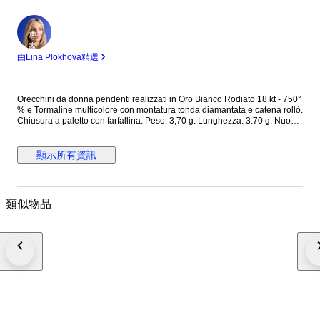
專
家
由Lina Plokhova精選
Orecchini da donna pendenti realizzati in Oro Bianco Rodiato 18 kt - 750°
% e Tormaline multicolore con montatura tonda diamantata e catena rollò.
Chiusura a paletto con farfallina. Peso: 3,70 g. Lunghezza: 3.70 g. Nuovo
con scatola e certificato
顯示所有資訊
類似物品