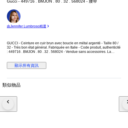
Gucci - 449716 . BMJON . 80 . 32 . 568024 - 腰帶
專
家
由Jennifer Lumbroso精選
GUCCI - Ceinture en cuir brun avec boucle en métal argenté - Taille 80 /
32 - Très bon état général. Fabriquée en Italie - Code produit, authenticité
: 449716 . BMJON . 80 . 32 . 568024 - Vendue sans accessoires. La
ceinture est en cuir couleur brun, avec des motifs monogramme "GG" -
L'intérieur est en cuir brun finition lisse - La boucle est en métal argenté,
avec l'inscription "Gucci" gravée. Dimensions : Longueur totale 95 cm -
顯示所有資訊
Largeur du cuir 4 cm - Boucle en métal argenté : 5,3 cm x 6,5 cm. La
ceinture est réglable avec ses 5 trous de réglages d'origine. La boucle
présente des micros rayures merci de prendre en compte les photos. La
ceinture est en très bon état général.
類似物品