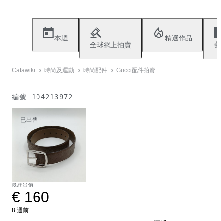
本週
精選作品
全球網上拍賣
藝
Catawiki
時尚及運動
時尚配件
Gucci配件拍賣
編號
104213972
已出售
最終出價
€ 160
8 週前