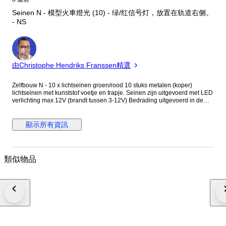
Seinen N - 模型火車燈光 (10) - 绿/红信号灯，放置在轨道右侧。
- NS
專
家
由Christophe Hendriks Franssen精選
Zelfbouw N - 10 x lichtseinen groen/rood 10 stuks metalen (koper)
lichtseinen met kunststof voetje en trapje. Seinen zijn uitgevoerd met LED
verlichting max 12V (brandt tussen 3-12V) Bedrading uitgevoerd in de
kleuren van de verlichting. Nieuwstaat (ongebruikt) 10 x lichtsein
Nederlandse uitvoering; groen/rood 35 mm (lichtbak 9 mm) Voor
plaatsing rechts van het spoor. (lichtbak links) De leds branden op zowel
顯示所有資訊
gelijk- als wisselstroom maar gelijkstroom is beter omdat de leds dan veel
langer mee gaan. Let op: deze seinpalen hebben geen digitale of
treinbeinvloedingsfunctie Zie foto's voor een goede indruk van het
aanbod. Foto's zijn onderdeel van de aanbieding. Wordt aangetekend en
類似物品
verzekerd verzonden PostNL