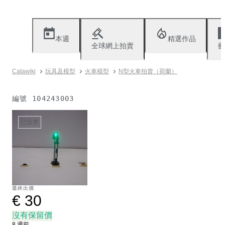
本週
精選作品
全球網上拍賣
藝
Catawiki
玩具及模型
火車模型
N型火車拍賣（荷蘭）
編號
104243003
已出售
最終出價
€ 30
沒有保留價
8 週前