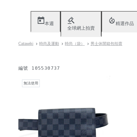
本週
精選作品
全球網上拍賣
Catawiki
時尚及運動
時尚（袋）
男士休閒箱包拍賣
編號
105530737
無法使用