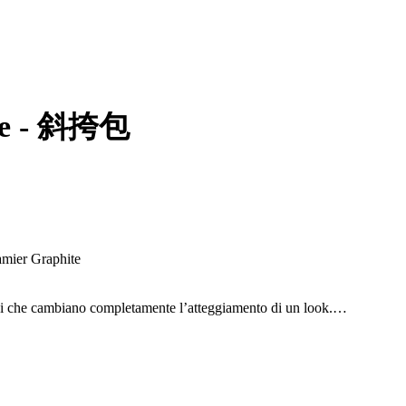
tine - 斜挎包
amier Graphite
zi che cambiano completamente l’atteggiamento di un look.
it semplice in qualcosa di studiato.
 Monogram, la rende perfetta anche su look maschili o genderless.
presenza forte.