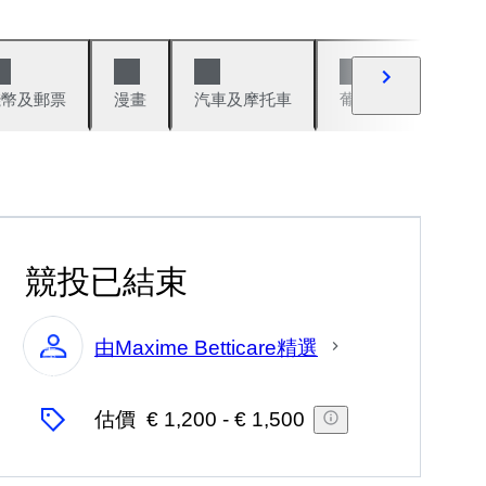
錢幣及郵票
漫畫
汽車及摩托車
葡萄酒與烈酒
競投已結束
由Maxime Betticare精選
專
家
估價
€ 1,200
-
€ 1,500