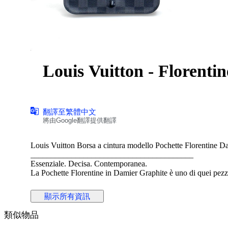
Louis Vuitton - Floren
翻譯至繁體中文
將由Google翻譯提供翻譯
Louis Vuitton Borsa a cintura modello Pochette Florentine D
________________________________________
Essenziale. Decisa. Contemporanea.
La Pochette Florentine in Damier Graphite è uno di quei pez
Minimal nella forma, potente nel carattere.
Indossata in vita diventa un dettaglio moda sofisticato.
顯示所有資訊
Portata leggermente laterale, sotto un blazer, trasforma un outf
Il Damier Graphite, più urbano e moderno rispetto al classico
類似物品
Un accessorio intelligente: compatto, funzionale, ma con una 
________________________________________