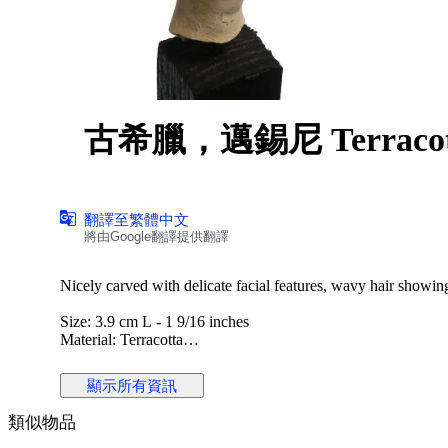
古希臘，邁錫尼 Terraco
翻譯至繁體中文
將由Google翻譯提供翻譯
Nicely carved with delicate facial features, wavy hair showing
Size: 3.9 cm L - 1 9/16 inches
Material: Terracotta
Culture: Greek, c. 3rd Century B.C.
Condition: Part of a larger figure
顯示所有資訊
Display stand included
類似物品
Provenance: The Peter Newall (1945-2018) Collection. Ex 