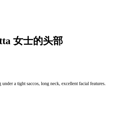
tta 女士的头部
 under a tight saccos, long neck, excellent facial features.
Duke’s Auctioneers, UK.