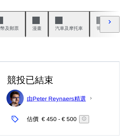
錢幣及郵票
漫畫
汽車及摩托車
葡萄酒與烈酒
競投已結束
由Peter Reynaers精選
專
家
估價
€ 450
-
€ 500