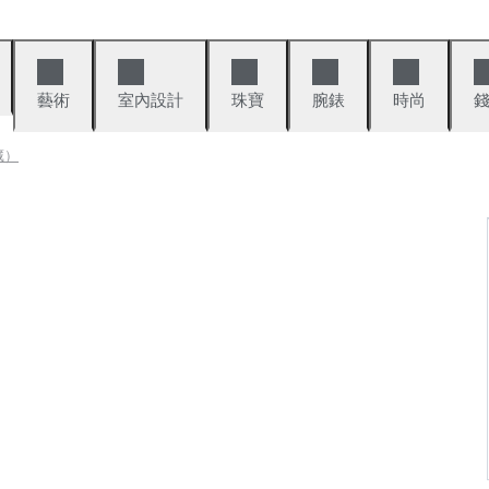
藝術
室內設計
珠寶
腕錶
時尚
藏）