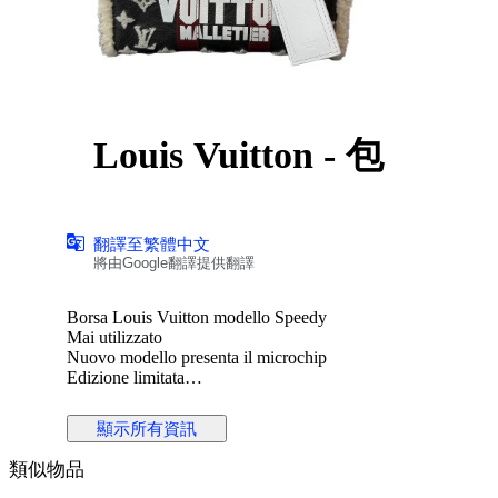
Louis Vuitton - 包
翻譯至繁體中文
將由Google翻譯提供翻譯
Borsa Louis Vuitton modello Speedy
Mai utilizzato
Nuovo modello presenta il microchip
Edizione limitata
Completo di tracolla e dust bag
顯示所有資訊
#may2026sneakerness
類似物品