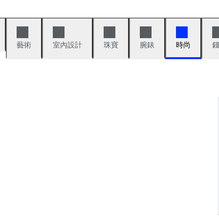
藝術
室內設計
珠寶
腕錶
時尚