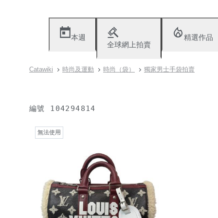
本週
精選作品
全球網上拍賣
Catawiki
時尚及運動
時尚（袋）
獨家男士手袋拍賣
編號
104294814
無法使用