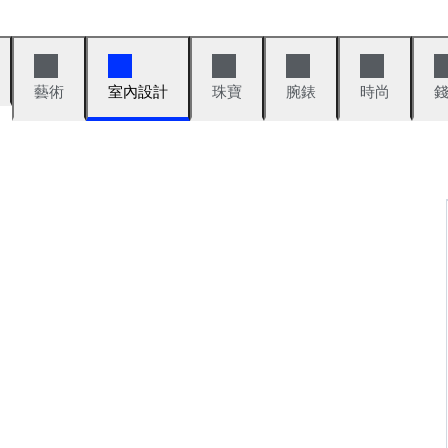
藝術
室內設計
珠寶
腕錶
時尚