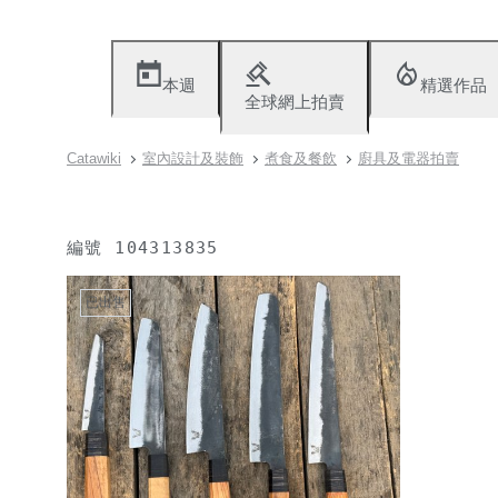
本週
精選作品
全球網上拍賣
Catawiki
室內設計及裝飾
煮食及餐飲
廚具及電器拍賣
編號
104313835
已出售