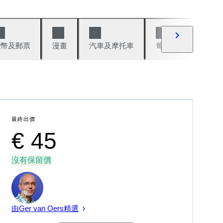
錢幣及郵票
漫畫
汽車及摩托車
葡萄酒與烈酒
最終出價
€ 45
沒有保留價
專
家
由Ger van Oers精選