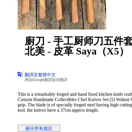
廚刀 - 手工厨师刀五件
北美 - 皮革 Saya（X5）
翻譯至繁體中文
將由Google翻譯提供翻譯
This is a remarkably forged and hand fixed kitchen knife craf
Custom Handmade Collectibles Chef Knives Set (5) Walnut Wood Handles, Premium Leather Roll. the knife has a comfortable
grip. The blade is of specially forged steel having high cutting
tool. the knives have a 37cm approx length.
顯示所有資訊