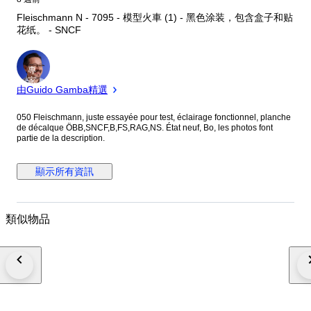
Fleischmann N - 7095 - 模型火車 (1) - 黑色涂装，包含盒子和贴
花纸。 - SNCF
專
家
由Guido Gamba精選
050 Fleischmann, juste essayée pour test, éclairage fonctionnel, planche
de décalque ÖBB,SNCF,B,FS,RAG,NS. État neuf, Bo, les photos font
partie de la description.
顯示所有資訊
類似物品