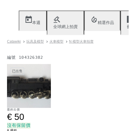
本週
精選作品
全球網上拍賣
藝
Catawiki
玩具及模型
火車模型
N 模型火車拍賣
編號
104326382
已出售
最終出價
€ 50
沒有保留價
8 週前