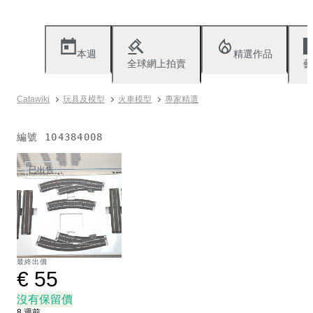
本週
精選作品
全球網上拍賣
藝
Catawiki
玩具及模型
火車模型
專家精選
編號
104384008
已出售
最終出價
€ 55
沒有保留價
8 週前