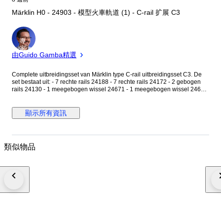
Märklin H0 - 24903 - 模型火車軌道 (1) - C-rail 扩展 C3
專
家
由Guido Gamba精選
Complete uitbreidingsset van Märklin type C-rail uitbreidingsset C3. De
set bestaat uit: - 7 rechte rails 24188 - 7 rechte rails 24172 - 2 gebogen
rails 24130 - 1 meegebogen wissel 24671 - 1 meegebogen wissel 24672
Zeer goede staat. In originele verpakking. Bekijk de foto's voor een goede
indruk en de details. Verzending geschiedt verzekerd en aangetekend.
顯示所有資訊
類似物品