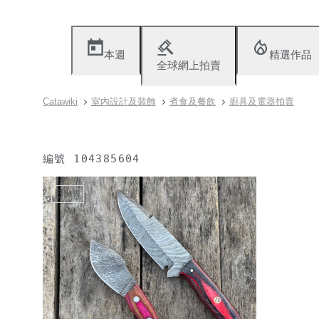
本週
精選作品
全球網上拍賣
Catawiki
室內設計及裝飾
煮食及餐飲
廚具及電器拍賣
編號
104385604
已出售