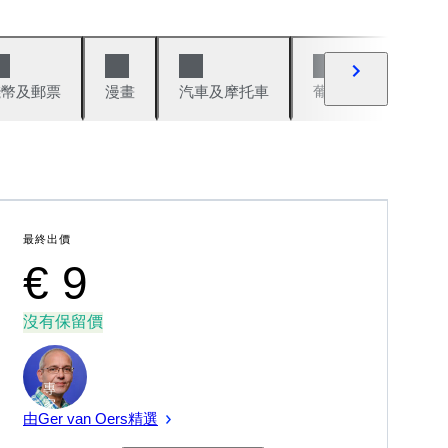
錢幣及郵票
漫畫
汽車及摩托車
葡萄酒與烈酒
最終出價
€ 9
沒有保留價
專
家
由Ger van Oers精選