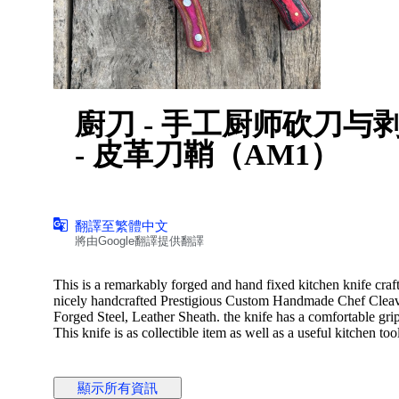
廚刀 - 手工厨师砍刀与
- 皮革刀鞘（AM1）
翻譯至繁體中文
將由Google翻譯提供翻譯
This is a remarkably forged and hand fixed kitchen knife craft
nicely handcrafted Prestigious Custom Handmade Chef Cleav
Forged Steel, Leather Sheath. the knife has a comfortable grip
This knife is as collectible item as well as a useful kitchen t
顯示所有資訊