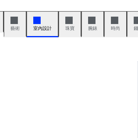
藝術
室內設計
珠寶
腕錶
時尚