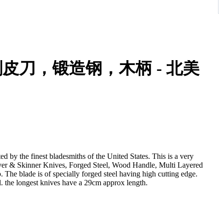
剥皮刀，锻造钢，木柄 - 北美
ed by the finest bladesmiths of the United States. This is a very
er & Skinner Knives, Forged Steel, Wood Handle, Multi Layered
. The blade is of specially forged steel having high cutting edge.
ool. the longest knives have a 29cm approx length.