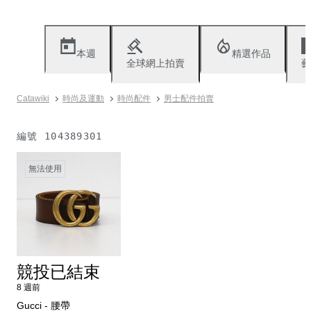
本週
精選作品
全球網上拍賣
藝
Catawiki
時尚及運動
時尚配件
男士配件拍賣
編號
104389301
無法使用
競投已結束
8 週前
Gucci - 腰帶