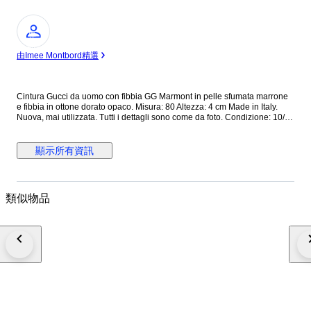
專
家
由Imee Montbord精選
Cintura Gucci da uomo con fibbia GG Marmont in pelle sfumata marrone
e fibbia in ottone dorato opaco. Misura: 80 Altezza: 4 cm Made in Italy.
Nuova, mai utilizzata. Tutti i dettagli sono come da foto. Condizione: 10/10
Dotata di cartellino originale. Prezzo di listino: € 450 Cod interno:
409416/GVE0T/80/32/493949 Cod etichetta: 9450818590126 Tutti i nostri
prodotti sono Originali al 100%. Si riceve quanto presente nelle fotografie
顯示所有資訊
allegate. Nessun costo doganale per gli acquirenti UE. Spediamo in tutto
il mondo con corriere espresso tracciato e assicurato con arrivo nelle 24
ore. N.B. Se necessiti di fattura, segnalalo nel momento in cui effettui il
pagamento: inviami un messaggio con la richiesta di fattura!
類似物品