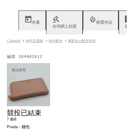
本週
精選作品
全球網上拍賣
藝
Catawiki
時尚及運動
時尚配件
獨家女士配件拍賣
編號
104402612
無法使用
競投已結束
7 週前
Prada - 錢包