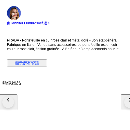
專
家
由Jennifer Lumbroso精選
PRADA - Portefeuille en cuir rose clair et métal doré - Bon état général.
Fabriqué en Italie - Vendu sans accessoires. Le portefeuille est en cuir
couleur rose clair, finition grainée - A l'intérieur 8 emplacements pour les
cartes - Une longueur fermeture en métal doré ferme le portefeuille - Une
pièce en métal doré avec l'inscription "Prada Milano", est au centre du
portefeuille. Dimensions : Hauteur 11 cm - Largeur 19 cm - Epaisseur
顯示所有資訊
fermé 2,9 cm - Epaisseur ouvert 11 cm - Pièce en métal doré : 1,9 cm x
2,9 cm. Le portefeuille présente des marques d'utilisation, merci de
prendre en compte les photos.
類似物品