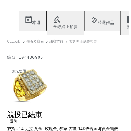
本週
精選作品
全球網上拍賣
藝
Catawiki
鑽石及寶石
珠寶首飾
古典男士珠寶拍賣
編號
104436905
無法使用
競投已結束
7 週前
戒指 - 14 克拉 黃金, 玫瑰金, 独家 古董 14K玫瑰金与黄金镶嵌