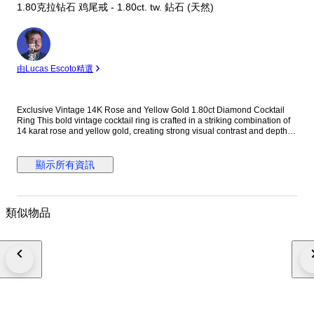
1.80克拉钻石 鸡尾戒 - 1.80ct. tw. 鉆石 (天然)
專
家
由Lucas Escoto精選
Exclusive Vintage 14K Rose and Yellow Gold 1.80ct Diamond Cocktail
Ring This bold vintage cocktail ring is crafted in a striking combination of
14 karat rose and yellow gold, creating strong visual contrast and depth.
Designed with a substantial, unisex profile, the ring is accented with
evenly spaced round diamonds that add controlled brilliance without
overwhelming the architectural form. Its solid gold weight and balanced
顯示所有資訊
proportions make it a confident statement piece suitable for both men and
women. Metal: 14K Rose and Yellow Gold Stones: Diamonds - Diamond
Carat Weight: 1.80 carats, 12 stones Weight: 23.0 grams Size: EU 63 / US
10.25 Condition: Excellent Shipping: Shipped by DHL Express
類似物品
Worldwide, Estimated 2 to 3 Business Day Transit Time, Fully Insured.