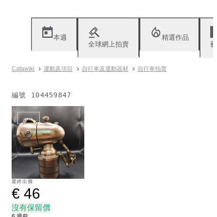
本週
精選作品
全球網上拍賣
藝
Catawiki
運動及項目
自行車及運動器材
自行車拍賣
編號
104459847
已出售
最終出價
€ 46
沒有保留價
6 週前