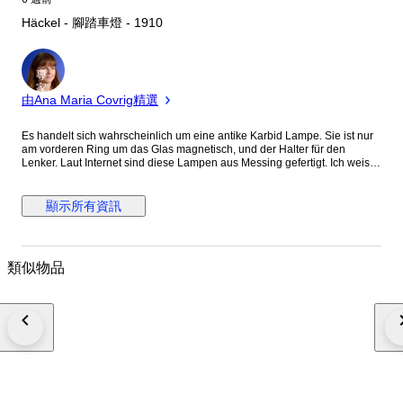
Häckel - 腳踏車燈 - 1910
專
家
由Ana Maria Covrig精選
Es handelt sich wahrscheinlich um eine antike Karbid Lampe. Sie ist nur
am vorderen Ring um das Glas magnetisch, und der Halter für den
Lenker. Laut Internet sind diese Lampen aus Messing gefertigt. Ich weiss
es aber nicht. Rechts und links ist jeweils ein geschliffenes Glas mit
15mm Durchmesser und ca 5mm Höhe. Das vordere Glas lässt sich
entriegeln und aufklappen. Oben ist ein Einsteller mit einer Skala von 1
顯示所有資訊
bis 10. Ebenso befindet sich dort ein Schild mit dem Namen Häckel. Der
Befestigungs Mechanismus ist über 4 Gelenke beweglich. Darauf
abgebildet ist ein Vogel. Das untere Gefäß lässt sich abschrauben. Ich
konnte die Funktionsfähigkeit aufgrund fehlender Kenntnisse nicht testen
類似物品