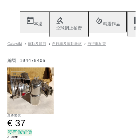
本週
精選作品
全球網上拍賣
藝
Catawiki
運動及項目
自行車及運動器材
自行車拍賣
編號
104478406
已出售
最終出價
€ 37
沒有保留價
6 週前