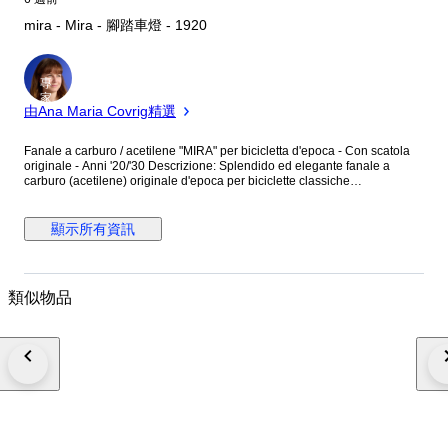
mira - Mira - 腳踏車燈 - 1920
專
家
由Ana Maria Covrig精選
Fanale a carburo / acetilene "MIRA" per bicicletta d'epoca - Con scatola
originale - Anni '20/'30 Descrizione: Splendido ed elegante fanale a
carburo (acetilene) originale d'epoca per biciclette classiche
(collezionismo Bianchi, Dei, Taurus, Maino), prodotto dallo storico
marchio MIRA. L'oggetto si presenta in condizioni straordinarie di
conservazione, paragonabili a un fondo di magazzino. La finitura
顯示所有資訊
cromata/nichelata è lucida e brillante, priva di fioriture di ruggine
significative o ammaccature. Tutti i componenti meccanici e strutturali
sono presenti e coevi: Scatola di cartone originale d'epoca (rarissima da
reperire). Valvola superiore con perno a farfalla per la regolazione
類似物品
dell'acqua.Gemme laterale di sicurezza in vetro sfaccettato rosso e verde.
Staffa posteriore a pantografo snodabile con morsetto di fissaggio
originale. Parabola interna e lente integre. Un pezzo da alta collezione,
perfetto per arricchire una bicicletta da esposizione o da esibire in vetrina
grazie alla presenza della sua confezione d'origine. L'oggetto viene
venduto come pezzo da collezione non testato. Si prega di visionare
attentamente la galleria fotografica che fa parte integrante della
descrizione. Vintage "MIRA" carbide / acetylene bicycle lamp - With
original box - 1920s/1930s Description: Stunning and elegant original
vintage carbide (acetylene) lamp for classic bicycles (suitable for