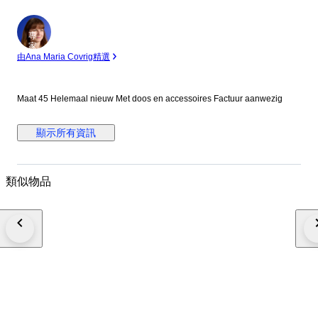
專
家
由Ana Maria Covrig精選
Maat 45 Helemaal nieuw Met doos en accessoires Factuur aanwezig
顯示所有資訊
類似物品