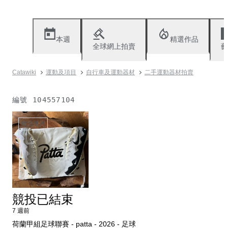
本週
精選作品
全球網上拍賣
藝
Catawiki
運動及項目
自行車及運動器材
二手運動器材拍賣
編號
104557104
無法使用
競投已結束
7 週前
荷蘭甲組足球聯賽 - patta - 2026 - 足球