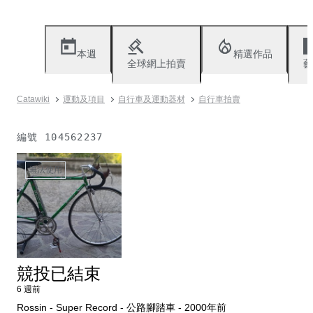
本週
精選作品
全球網上拍賣
藝
Catawiki
運動及項目
自行車及運動器材
自行車拍賣
編號
104562237
無法使用
競投已結束
6 週前
Rossin - Super Record - 公路腳踏車 - 2000年前