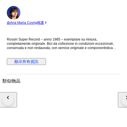
專
家
由Ana Maria Covrig精選
Rossin Super Record – anno 1985 – esemplare su misura,
completamente originale. Bici da collezione in condizioni eccezionali,
conservata e non restaurata, con vernice originale e componentistica
dell’epoca al 100%. Telaio Rossin su misura su base Super Record
Tubazioni Acciaio speciale Columbus (SL) Vernice originale verde
metallizzata in ottimo stato Geometria custom: Tubo verticale (ctc): 48 cm
顯示所有資訊
Tubo orizzontale (ctc): 56 cmTubo obliquo: 56 cm Equivalente a una 48–
50 tradizionale Peso circa 9.5kg completa Componentistica Gruppo
Campagnolo Nuovo Record completo: Freni Campagnolo NR Tappini
freni originali Campagnolo Leve freno Campagnolo NR con hoods
類似物品
originali Cambio posteriore Campagnolo NR 7 pignoni Deragliatore
Campagnolo NR Guarnitura Campagnolo NR Movimento centrale
Campagnolo Corone Campagnolo 41 - 53 Forcellini Campagnolo
Reggisella Campagnolo pantografato Rossin con banda tricolore Sella
Brooks Professional (cuoio naturale, rivetti in rame) Manubrio 3ttt mod
Competizione Pedali Alpino con cinturini in cuoio R.E.G. Italy Ruota
anteriore Nisi Countach Ruota posteriore Nisi Laser Pompetta da telaio
Impero originale in alluminio cromato Stato di conservazione: Vernice
originale con microsegni da utilizzo Piccola perdita di colore intorno alle
scritte Rossin sotto la sella Nessuna botta, nessuna crepa, nessuna
raddrizzatura Componenti perfettamente funzionanti Conservazione