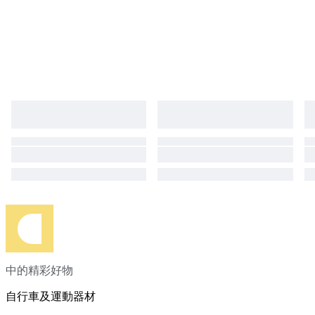
eccellente per una bici di 40 anni Spedizione Italia 60€ Spedizione
Europa 120€ Ritiro gratuito in loco
中的精彩好物
自行車及運動器材