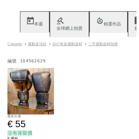
本週
精選作品
全球網上拍賣
藝
Catawiki
運動及項目
自行車及運動器材
二手運動器材拍賣
編號
104562629
已出售
最終出價
€ 55
沒有保留價
6 週前