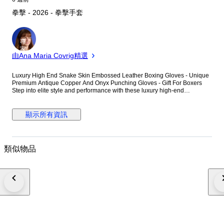
拳擊 - 2026 - 拳擊手套
專
家
由Ana Maria Covrig精選
Luxury High End Snake Skin Embossed Leather Boxing Gloves - Unique
Premium Antique Copper And Onyx Punching Gloves - Gift For Boxers
Step into elite style and performance with these luxury high-end
snakeskin embossed leather boxing gloves, designed for those who
appreciate both craftsmanship and distinction. Featuring a striking antique
copper and deep onyx finish, these premium gloves deliver a bold,
顯示所有資訊
sophisticated look inspired by timeless boxing heritage. Expertly crafted
from top-grade genuine leather with an intricate snakeskin embossing,
these gloves offer a refined texture and elevated aesthetic. The rich, dual-
tone palette enhances their unique appeal, making them just as suitable
類似物品
for display as they are for training. The traditional lace-up closure ensures
a secure, customized fit for optimal comfort and wrist support. Perfect for:
Luxury boxing gear collectors Stylish training and light sparring Statement
decor for upscale gyms or interiors An exceptional gift for boxing
enthusiasts Brand: HidesForever Material: Premium Genuine Leather with
Snakeskin Embossing Colors: Antique Copper & Onyx Black Closure:
Strap-up Note: Due to the handcrafted leather finish and lighting
variations, slight differences in color and texture may occur, enhancing the
uniqueness of each pair.