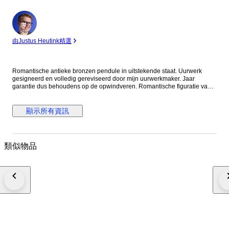
專
家
由Justus Heutink精選
Romantische antieke bronzen pendule in uitstekende staat. Uurwerk
gesigneerd en volledig gereviseerd door mijn uurwerkmaker. Jaar
garantie dus behoudens op de opwindveren. Romantische figuratie van
een jongeling, de leeftijd wordt geetaleerd door de armpjes die
geschroefd zijn, vakwerk dus, zo ook de bronzen plaquettes op het front.
Puntgaaf emaille wijzerplaat. Uiteraard met opwindsleutel en zeer goed
顯示所有資訊
verpakt en verzekerd verstuurd. Een eventuele koper dient er rekening
mee te houden dat het een antiek uurwerk betreft. Dit vraagt een
specifieke behandeling, het hangen, het eventueel bijstellen. Het is geen
quartzklokje wat zonder nadenken ergens opgehangen of neergezet kan
類似物品
worden. Het door u gekochte uurwerk is in mijn woning afgeregeld en
prima lopend en slaand. Een (oud) mechanisch uurwerk dient in de
slingerbeweging een zeer regelmatige slingerbeweging te hebben. Dat
kan betekenen dat een kleine bijstelling van de gaffel(waar de slinger
in/aan hangt) nodig is. Natuurlijk altijd bereid tot beantwoorden van
vragen.