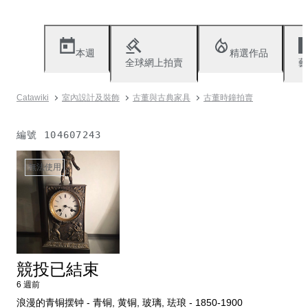
本週
精選作品
全球網上拍賣
藝
Catawiki
室內設計及裝飾
古董與古典家具
古董時鐘拍賣
編號
104607243
無法使用
競投已結束
6 週前
浪漫的青铜摆钟 - 青铜, 黄铜, 玻璃, 珐琅 - 1850-1900