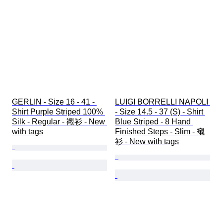
GERLIN - Size 16 - 41 - 
LUIGI BORRELLI NAPOLI 
Shirt Purple Striped 100% 
- Size 14.5 - 37 (S) - Shirt 
Silk - Regular - 襯衫 - New 
Blue Striped - 8 Hand 
with tags
Finished Steps - Slim - 襯
衫 - New with tags