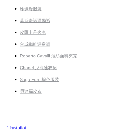
珍珠母服裝
莫斯奇諾運動衫
皮爾卡丹夾克
合成纖維連身褲
Roberto Cavalli 混紡面料夾克
Chanel 尼龍連衣裙
Saga Furs 棕色服裝
貝達福皮衣
Trustpilot