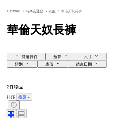
Catawiki
時尚及運動
衣服
華倫天奴長褲
華倫天奴長褲
篩選條件
预算
尺寸
類別
底價
結束日期
位置
品牌
物品
原產國
物料
性別
2件物品
狀態
顏色
服裝尺碼
物品尺碼
時代
排序
推薦