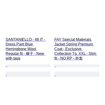
SANTANIELLO - 48 IT - 
FAY Special Materials 
Dress Pant Blue 
Jacket Spring Premium 
Herringbone Wool 
Coat - Exclusive 
Regular fit - 褲子 - New 
Collection Tg. XXL - Slim 
with tags
fit - NO RP - 外套