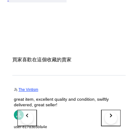
買家喜歡在這個收藏的賣家
為
The Vintism
great item, excellent quality and condition, swiftly
delivered, great seller!
user-817d3b3bfa4e