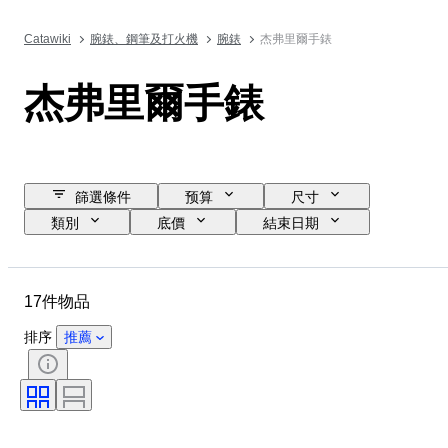
Catawiki
腕錶、鋼筆及打火機
腕錶
杰弗里爾手錶
杰弗里爾手錶
篩選條件
预算
尺寸
類別
底價
結束日期
位置
品牌
物品
物料
性別
狀態
17件物品
時期
錶芯
錶殼直徑
錶帶材質
錶帶長度
排序
推薦