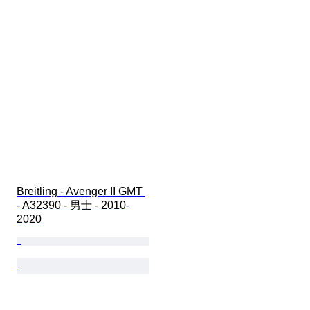
Breitling - Avenger II GMT 
- A32390 - 男士 - 2010-
2020 