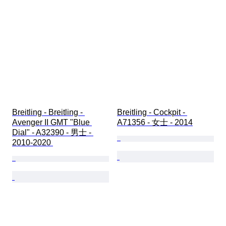
Breitling - Breitling - 
Breitling - Cockpit - 
Avenger II GMT "Blue 
A71356 - 女士 - 2014
Dial" - A32390 - 男士 - 
2010-2020 