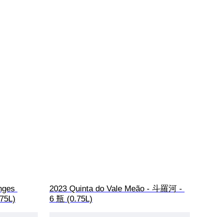
nges 
2023 Quinta do Vale Meão - 斗羅河 - 
.75L)
6 瓶 (0.75L)