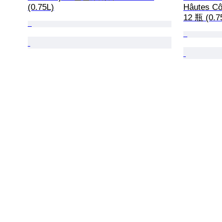
(0.75L)
Hâutes C
12 瓶 (0.7