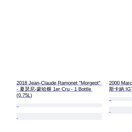
2018 Jean-Claude Ramonet "Morgeot" 
2000 March
- 夏瑟尼-蒙哈榭 1er Cru - 1 Bottle 
斯卡納 IGT -
(0.75L)