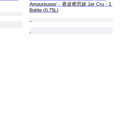
Amoureuses' - 香波蜜思妮 1er Cru - 1 
Bottle (0.75L)