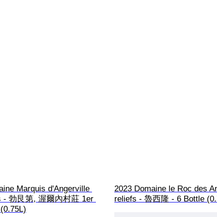
ine Marquis d'Angerville 
2023 Domaine le Roc des A
s - 勃艮第, 渥爾內村莊 1er 
reliefs - 魯西隆 - 6 Bottle (0
(0.75L)