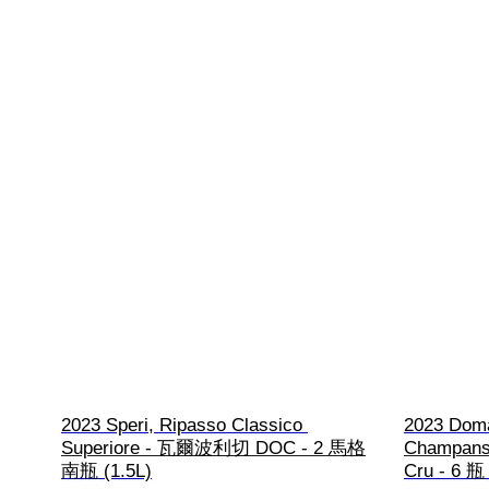
2023 Speri, Ripasso Classico 
2023 Doma
Superiore - 瓦爾波利切 DOC - 2 馬格
Champan
南瓶 (1.5L)
Cru - 6 瓶 