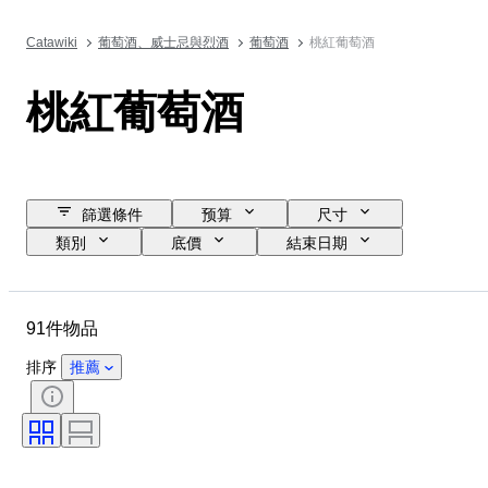
Catawiki
葡萄酒、威士忌與烈酒
葡萄酒
桃紅葡萄酒
桃紅葡萄酒
篩選條件
预算
尺寸
類別
底價
結束日期
位置
物品
原產國
狀態
額外
瓶子大小
91件物品
葡萄酒產區
葡萄品種
葡萄酒原產地命名控制／分類
排序
推薦
Wine Fill Level
葡萄酒級別