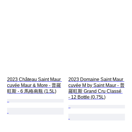
2023 Château Saint Maur 
2023 Domaine Saint Maur 
cuvée Maur & More - 普羅
cuvée M by Saint Maur - 普
旺斯 - 6 馬格南瓶 (1.5L)
羅旺斯 Grand Cru Classé 
- 12 Bottle (0.75L)