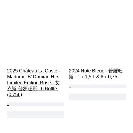
2025 Château La Coste - 
2024 Note Bleue - 普羅旺
Madame 'B' Damian Hirst 
斯 - 1 x 1,5 L & 6 x 0,75 L
Limited Édition Rosé - 艾
克斯-普罗旺斯 - 6 Bottle 
(0.75L)