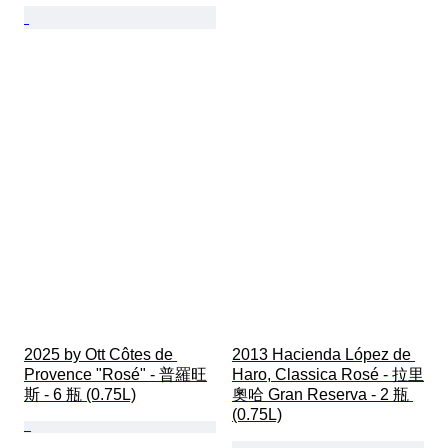
2025 by Ott Côtes de 
2013 Hacienda López de 
Provence "Rosé" - 普羅旺
Haro, Classica Rosé - 拉里
斯 - 6 瓶 (0.75L)
奧哈 Gran Reserva - 2 瓶 
(0.75L)