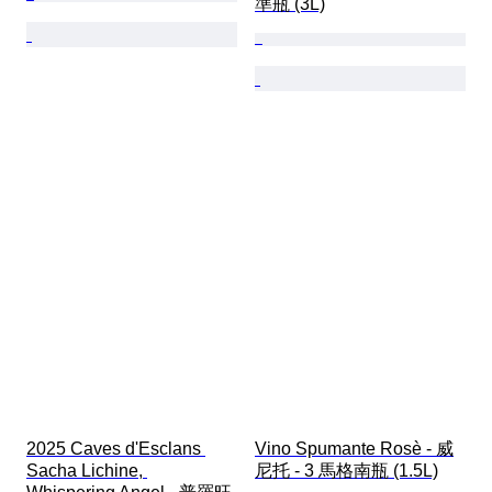
準瓶 (3L)
2025 Caves d'Esclans 
Vino Spumante Rosè - 威
Sacha Lichine, 
尼托 - 3 馬格南瓶 (1.5L)