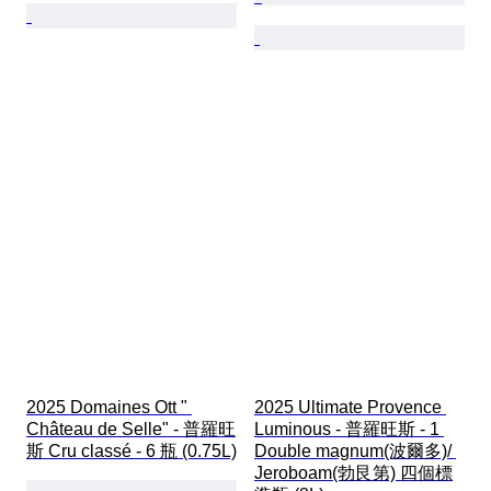
2025 Domaines Ott " 
2025 Ultimate Provence 
Château de Selle" - 普羅旺
Luminous - 普羅旺斯 - 1 
斯 Cru classé - 6 瓶 (0.75L)
Double magnum(波爾多)/ 
Jeroboam(勃艮第) 四個標