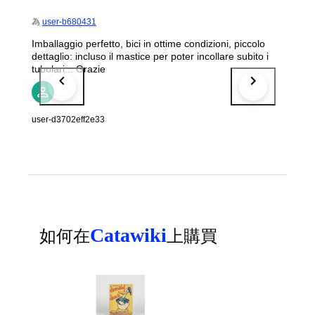
為
user-b680431
Imballaggio perfetto, bici in ottime condizioni, piccolo
dettaglio: incluso il mastice per poter incollare subito i
tubolari... Grazie
user-d3702eff2e33
Catawiki
如何在
上購買