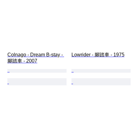
Colnago - Dream B-stay - 
Lowrider - 腳踏車 - 1975
腳踏車 - 2007