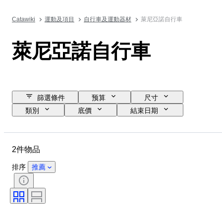
Catawiki
運動及項目
自行車及運動器材
萊尼亞諾自行車
萊尼亞諾自行車
篩選條件
预算
尺寸
類別
底價
結束日期
位置
品牌
物品
原產國
物料
狀態
2件物品
時期
尺寸測量
排序
推薦