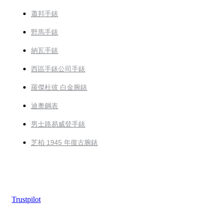
蕭邦手錶
野馬手錶
納瓦手錶
西區手錶公司手錶
羅傑杜彼 白金腕錶
迪奧鋼表
男士路易威登手錶
芝柏 1945 年復古腕錶
Trustpilot