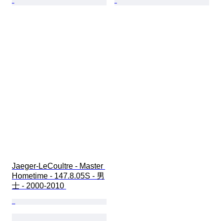
Jaeger-LeCoultre - Master 
Hometime - 147.8.05S - 男
士 - 2000-2010 