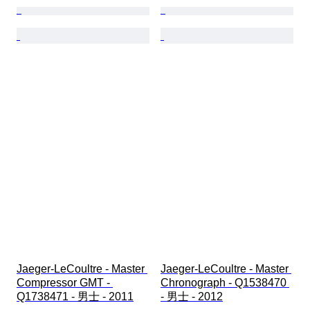
Jaeger-LeCoultre - Master 
Jaeger-LeCoultre - Master 
Compressor GMT - 
Chronograph - Q1538470 
Q1738471 - 男士 - 2011
- 男士 - 2012