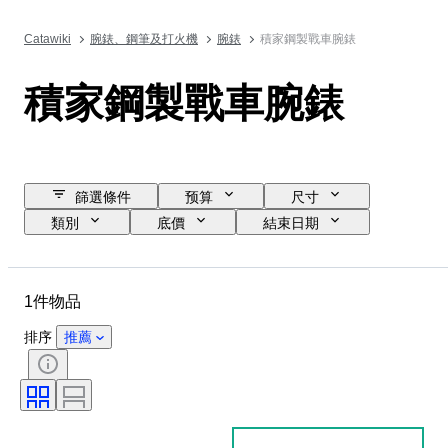
Catawiki
腕錶、鋼筆及打火機
腕錶
積家鋼製戰車腕錶
積家鋼製戰車腕錶
篩選條件
预算
尺寸
類別
底價
結束日期
位置
品牌
物品
物料
性別
狀態
1件物品
時期
顏色
錶芯
錶帶長度
錶帶材質
排序
推薦
錶殼直徑