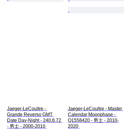
Jaeger-LeCoultre - 
Jaeger-LeCoultre - Master 
Grande Reverso GMT 
Calendar Moonphase - 
Date Day-Night - 240.8.72 
Q1558420 - 男士 - 2010-
- 男士 - 2000-2010 
2020 