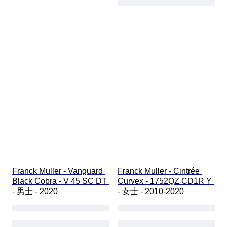
Franck Muller - Vanguard 
Franck Muller - Cintrée 
Black Cobra - V 45 SC DT 
Curvex - 1752QZ CD1R Y 
- 男士 - 2020
- 女士 - 2010-2020 