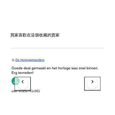
買家喜歡在這個收藏的賣家
為
De Horlogemeesters
Goede deal gemaakt en het horloge was snel binnen.
Erg tevreden!
user-e0a5b761c561