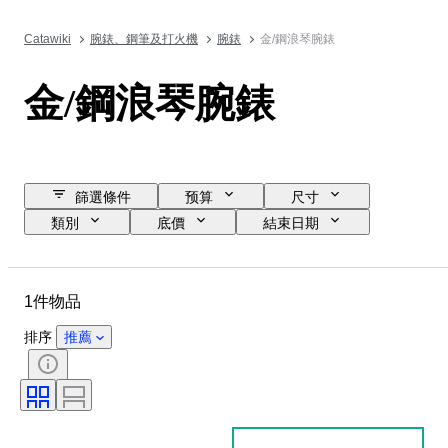
Catawiki
腕錶、鋼筆及打火機
腕錶
金/鋼浪琴腕錶
金/鋼浪琴腕錶
篩選條件
预算
尺寸
類別
底價
結束日期
位置
品牌
物品
物料
性別
狀態
1件物品
時期
錶芯
錶殼直徑
錶帶材質
排序
推薦